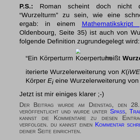
P.S.:
Roman scheint doch nicht de
“Wurzelturm” zu sein, wie eine schn
ergab: in einem
Mathematikskript
Oldenbourg, Seite 35) ist auch von W
folgende Definition zugrundegelegt wird:
“Ein Körperturm
heißt
Wurz
iterierte Wurzelerweiterung von
K
(
iWE
Körper
E
eine Wurzelerweiterung vo
i
Jetzt ist mir einiges klarer ;-)
Der Beitrag wurde am Dienstag, den 2
veröffentlicht und wurde unter
Spaß
,
Tra
kannst die Kommentare zu diesen Eint
verfolgen. du kannst einen
Kommentar schre
deiner Seite einrichten.