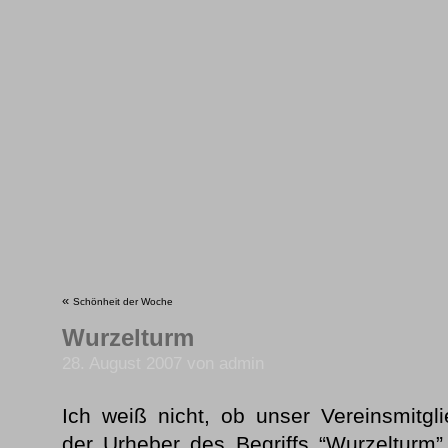
«
Schönheit der Woche
Wurzelturm
28. August 2007 von admin
Ich weiß nicht, ob unser Vereinsmitg
der Urheber des Begriffs “Wurzelturm” 