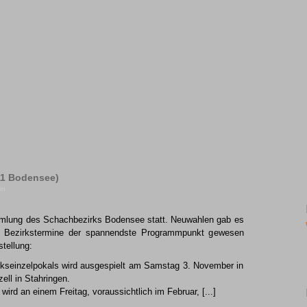
11 Bodensee)
in
mmlung des Schachbezirks Bodensee statt. Neuwahlen gab es
r Bezirkstermine der spannendste Programmpunkt gewesen
tellung:
rkseinzelpokals wird ausgespielt am Samstag 3. November in
ll in Stahringen.
ird an einem Freitag, voraussichtlich im Februar, [...]