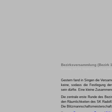
Bezirksversammlung (Bezirk 
Samstag, den 15. September 2007von adm
Gestern fand in Singen die Versa
keine, sodass die Festlegung de
sein dürfte. Eine kleine Zusammens
Die zentrale erste Runde des Bezi
den Räumlichkeiten des SK Radolfze
Die Blitzmannschaftsmeisterschaft w