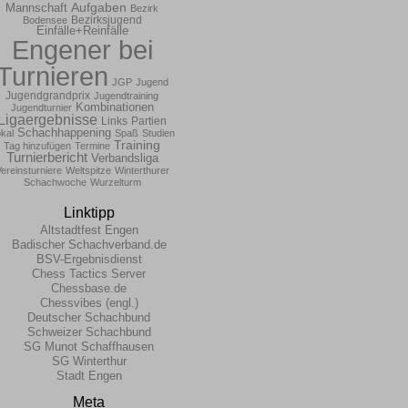
Aufgaben
Mannschaft
Bezirk
Bezirksjugend
Bodensee
Einfälle+Reinfälle
Engener bei
Turnieren
JGP
Jugend
Jugendgrandprix
Jugendtraining
Kombinationen
Jugendturnier
Ligaergebnisse
Links
Partien
Schachhappening
kal
Spaß
Studien
Training
Tag hinzufügen
Termine
Turnierbericht
Verbandsliga
ereinsturniere
Weltspitze
Winterthurer
Schachwoche
Wurzelturm
Linktipp
Altstadtfest Engen
Badischer Schachverband.de
BSV-Ergebnisdienst
Chess Tactics Server
Chessbase.de
Chessvibes (engl.)
Deutscher Schachbund
Schweizer Schachbund
SG Munot Schaffhausen
SG Winterthur
Stadt Engen
Meta