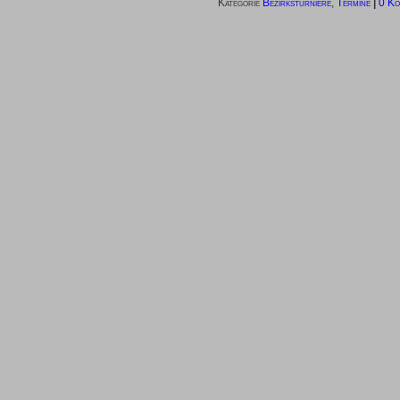
Kategorie
Bezirksturniere
,
Termine
|
0 Ko