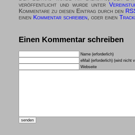
veröffentlicht und wurde unter
Vereinstu
Kommentare zu diesen Eintrag durch den
RSS
einen
Kommentar schreiben
, oder einen
Track
Einen Kommentar schreiben
Name (erforderlich)
eMail (erforderlich) (wird nicht v
Webseite