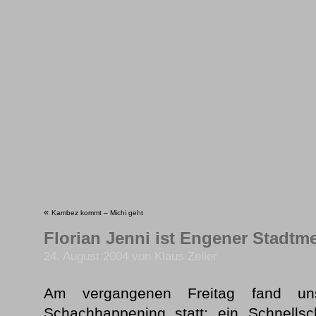
«
Kambez kommt – Michi geht
Florian Jenni ist Engener Stadtme
24. August 2004 von Klaus Zeiler
Am vergangenen Freitag fand unser
Schachhappening statt: ein Schnellsc